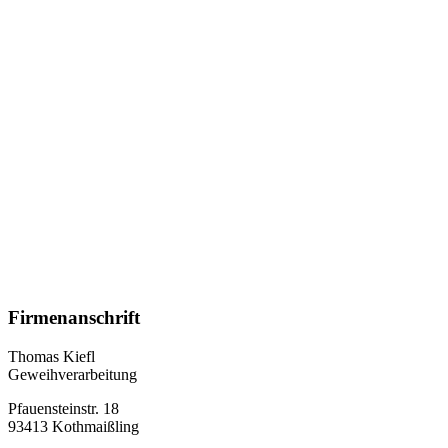
Trachtenmesser
Klingen und Bauteile
Charivari
Jagd- und Trachtenschmuck
Schützentalerfassungen
Flaschenöffner und Geweihartikel
Schreiben Sie uns!
Sie haben Fragen zu unseren Produkten oder möchten sich
individuell beraten lassen, zögern Sie nicht uns zu schreiben
Kontakt
zurück nach oben
Firmenanschrift
Thomas Kiefl
Geweihverarbeitung
Pfauensteinstr. 18
93413 Kothmaißling