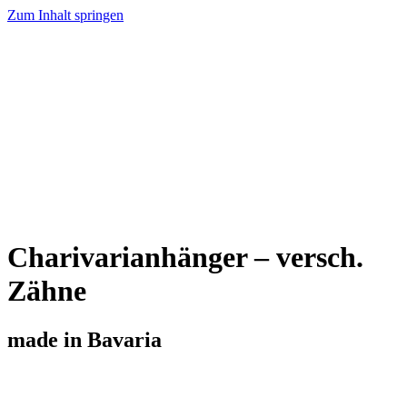
Zum Inhalt springen
Home
Trachtenschmuck
Charivari
Trachtenmesser
Produktübersicht
Über Uns
Kontakt
Charivarianhänger – versch.
Zähne
made in Bavaria