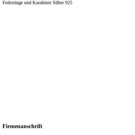
Federringe und Karabiner Silber 925
Weitere Produkte
Trachtenmesser
Klingen und Bauteile
Charivari
Jagd- und Trachtenschmuck
Schützentalerfassungen
Flaschenöffner und Geweihartikel
Schreiben Sie uns!
Sie haben Fragen zu unseren Produkten oder möchten sich
individuell beraten lassen, zögern Sie nicht uns zu schreiben
Kontakt
zurück nach oben
Firmenanschrift