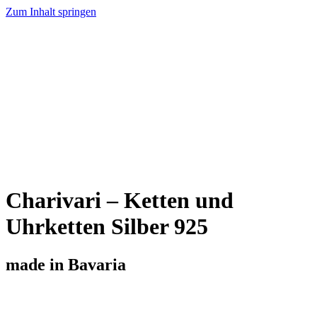
Zum Inhalt springen
Home
Trachtenschmuck
Charivari
Trachtenmesser
Produktübersicht
Über Uns
Kontakt
Charivari – Ketten und
Uhrketten Silber 925
made in Bavaria