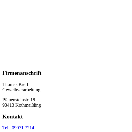
Jagd- und Trachtenschmuck
Schützentalerfassungen
Flaschenöffner und Geweihartikel
Schreiben Sie uns!
Sie haben Fragen zu unseren Produkten oder möchten sich individuell 
Kontakt
Firmenanschrift
Thomas Kiefl
Geweihverarbeitung
Pfauensteinstr. 18
93413 Kothmaißling
Kontakt
Tel.: 09971 7214