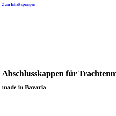
Zum Inhalt springen
Home
Trachtenschmuck
Charivari
Trachtenmesser
Produktübersicht
Über Uns
Kontakt
Abschlusskappen für Trachtenm
made in Bavaria