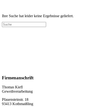
Ihre Suche hat leider keine Ergebnisse geliefert.
Schreiben Sie uns!
Sie haben Fragen zu unseren Produkten oder möchten sich
individuell beraten lassen, zögern Sie nicht uns zu schreiben
Kontakt
zurück nach oben
Firmenanschrift
Thomas Kiefl
Geweihverarbeitung
Pfauensteinstr. 18
93413 Kothmaißling