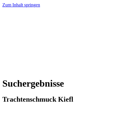
Zum Inhalt springen
Home
Trachtenschmuck
Charivari
Trachtenmesser
Produktübersicht
Über Uns
Kontakt
Suchergebnisse
Trachtenschmuck Kiefl